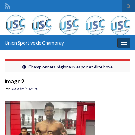
Tog
sear
Search for:
for
Union Sportive de Chambray
Togg
navig
Championnats régionaux espoir et élite boxe
image2
Par
USCadmin37170