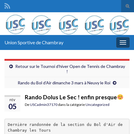
Tog
sear
Search for:
for
Union Sportive de Chambray
Togg
navig
Retour sur le Tournoi d’hiver Open de Tennis de Chambray
!
Rando du Bol d’Air dimanche 3 mars à Neuvy le Roi
Rando Dolus Le Sec ! enfin presque
FÉV
05
De
USCadmin37170
dans la catégorie
Uncategorized
Dernière randonnée de la section du Bol d'Air de 
Chambray les Tours