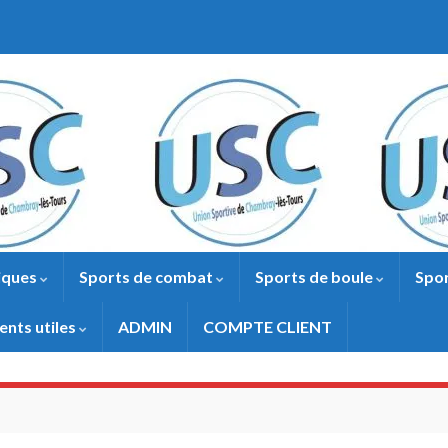
iques
Sports de combat
Sports de boule
Spor
nts utiles
ADMIN
COMPTE CLIENT