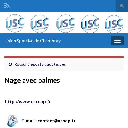
Tog
sear
Search for:
for
Union Sportive de Chambray
Togg
navig
Retour à
Sports aquatiques
Nage avec palmes
http://www.uscnap.fr
E-mail : contact@usnap.fr