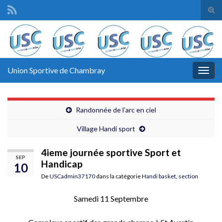
Tog
sear
Search for:
for
Union Sportive de Chambray
Togg
navig
Randonnée de l’arc en ciel
Village Handi sport
4ieme journée sportive Sport et
SEP
Handicap
10
De
USCadmin37170
dans la catégorie
Handi basket
,
section
Samedi 11 Septembre