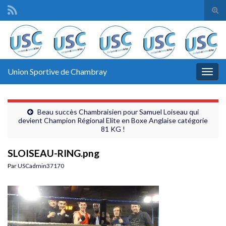
Tog
sear
Search for:
for
Union Sportive de Chambray
Togg
navig
Beau succès Chambraisien pour Samuel Loiseau qui
devient Champion Régional Elite en Boxe Anglaise catégorie
81 KG !
SLOISEAU-RING.png
Par
USCadmin37170