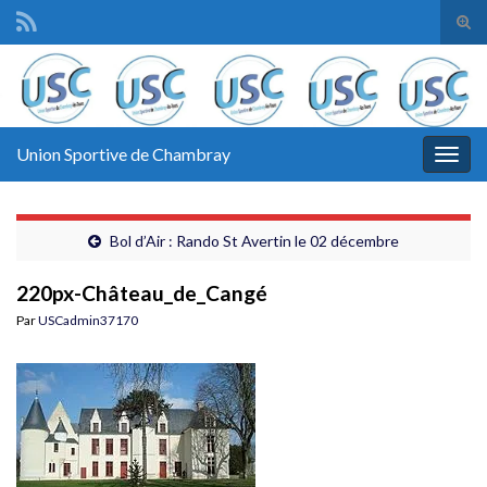
Tog
sear
Search for:
for
Union Sportive de Chambray
Togg
navig
Bol d’Air : Rando St Avertin le 02 décembre
220px-Château_de_Cangé
Par
USCadmin37170