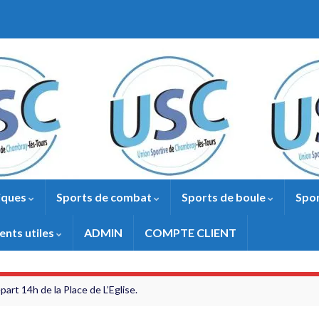
iques
Sports de combat
Sports de boule
Spor
nts utiles
ADMIN
COMPTE CLIENT
art 14h de la Place de L’Eglise.