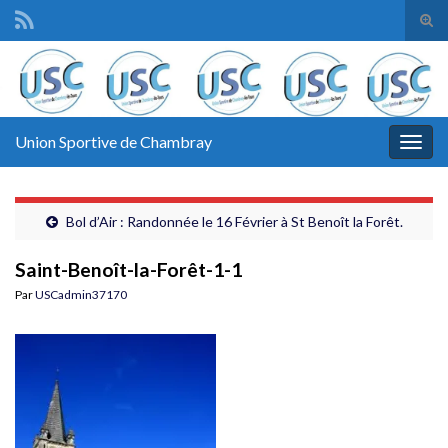
Tog
sear
Search for:
for
Union Sportive de Chambray
Togg
navig
Bol d’Air : Randonnée le 16 Février à St Benoît la Forêt.
Saint-Benoît-la-Forêt-1-1
Par
USCadmin37170