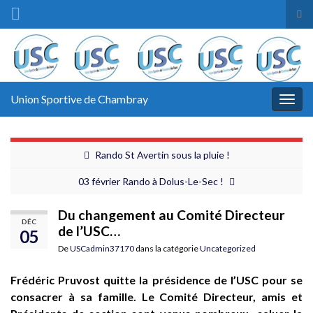
Tog
sea
Search for:
for
Union Sportive de Chambray
Togg
navig
Rando St Avertin sous la pluie !
03 février Rando à Dolus-Le-Sec !
Du changement au Comité Directeur
DÉC
de l’USC…
05
De
USCadmin37170
dans la catégorie
Uncategorized
Frédéric Pruvost quitte la présidence de l’USC pour se
consacrer à sa famille. Le Comité Directeur, amis et