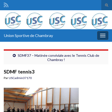
Tog
sear
Search for:
for
Union Sportive de Chambray
Togg
navig
SDMF37 – Matinée conviviale avec le Tennis Club de
Chambray !
SDMF tennis3
Par
USCadmin37170