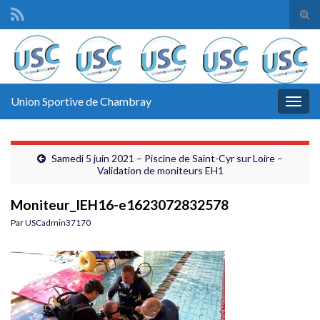
Tog
sear
Search for:
for
Union Sportive de Chambray
Togg
navig
Samedi 5 juin 2021 – Piscine de Saint-Cyr sur Loire –
Validation de moniteurs EH1
Moniteur_IEH16-e1623072832578
Par
USCadmin37170