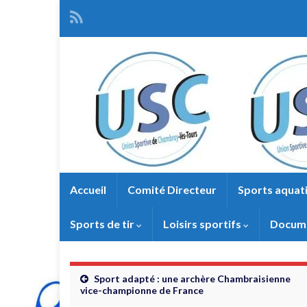
Accueil
Comité Directeur
Sports aquat
Sports de tir
Loisirs sportifs
Docume
Sport adapté : une archère Chambraisienne
vice-championne de France