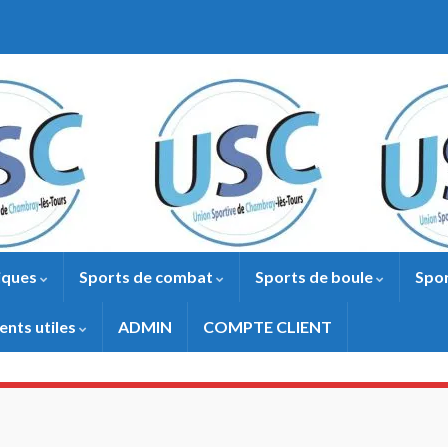
iques
Sports de combat
Sports de boule
Spor
nts utiles
ADMIN
COMPTE CLIENT