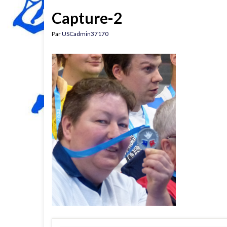
Capture-2
Par
USCadmin37170