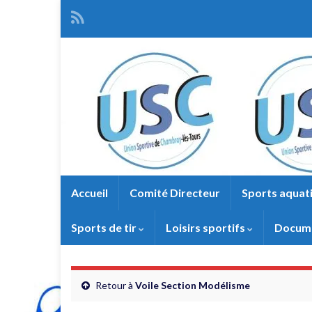
Accueil
Comité Directeur
Sports aquat
Sports de tir
Loisirs sportifs
Docume
Retour à
Voile Section Modélisme