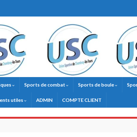
iques
Sports de combat
Sports de boule
Spor
nts utiles
ADMIN
COMPTE CLIENT