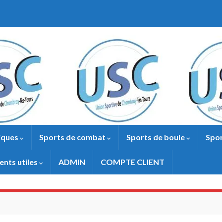
iques
Sports de combat
Sports de boule
Spor
nts utiles
ADMIN
COMPTE CLIENT