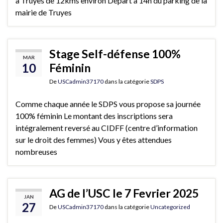
à Truyes de 12kms environ Départ à 14h du parking de la
mairie de Truyes
Stage Self-défense 100%
MAR
10
Féminin
De
USCadmin37170
dans la catégorie
SDPS
Comme chaque année le SDPS vous propose sa journée
100% féminin Le montant des inscriptions sera
intégralement reversé au CIDFF (centre d’information
sur le droit des femmes) Vous y êtes attendues
nombreuses
AG de l’USC le 7 Fevrier 2025
JAN
27
De
USCadmin37170
dans la catégorie
Uncategorized