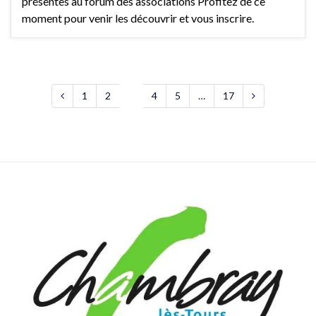
présentes au forum des associations Profitez de ce
moment pour venir les découvrir et vous inscrire.
1
2
3
4
5
…
17