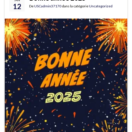
JAN
12
De
USCadmin37170
dans la catégorie
Uncategorized