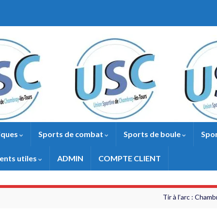
iques
Sports de combat
Sports de boule
Spor
nts utiles
ADMIN
COMPTE CLIENT
Tir à l’arc : Cham