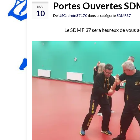
Portes Ouvertes SD
MAI
10
De
USCadmin37170
dans la catégorie
SDMF37
Le SDMF 37 sera heureux de vous acc